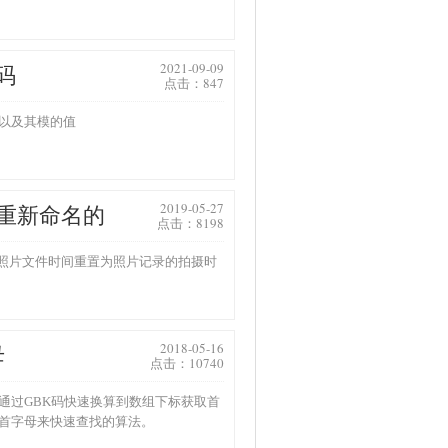
2021-09-09
码
点击：847
以及其模的值
2019-05-27
件重新命名的
点击：8198
 照片文件时间重置为照片记录的拍摄时
2018-05-16
母
点击：10740
通过GBK码快速换算到数组下标获取首
首字母来快速查找的算法。