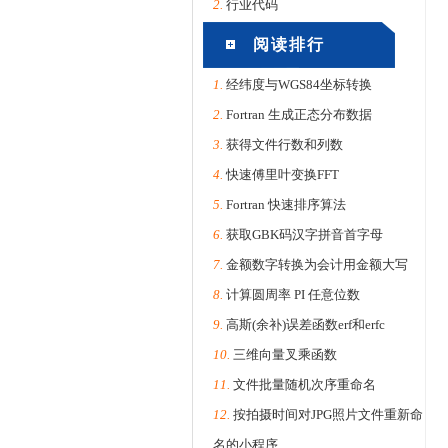
2.
行业代码
阅读排行
1.
经纬度与WGS84坐标转换
2.
Fortran 生成正态分布数据
3.
获得文件行数和列数
4.
快速傅里叶变换FFT
5.
Fortran 快速排序算法
6.
获取GBK码汉字拼音首字母
7.
金额数字转换为会计用金额大写
8.
计算圆周率 PI 任意位数
9.
高斯(余补)误差函数erf和erfc
10.
三维向量叉乘函数
11.
文件批量随机次序重命名
12.
按拍摄时间对JPG照片文件重新命
名的小程序