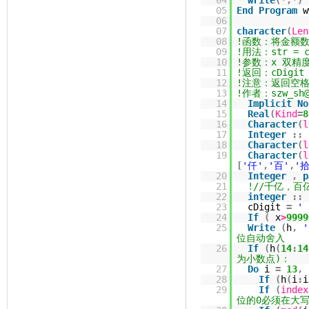
04
write
(
*
,
*
)
05
End
Program
w
06
07
character
(
Len
08
!函数：将金额
09
!用法：str = c
10
!参数：x 双精
11
!返回：cDig
12
!注意：返回空格表
13
!作者：szw_sh@
14
Implicit
No
15
Real
(
Kind
=
8
16
Character
(
l
17
Integer
::
18
Character
(
l
19
Character
(
l
[
'仟'
,
'百'
,
'拾
20
Integer
,
p
21
!//千亿，
22
integer
::
23
cDigit
=
' 
24
If
(
x
>
9999
25
Write
(
h
,
'
位自动舍入
26
If
(
h
(
14
:
14
为小数点)：
27
Do
i
=
13
,
28
If
(
h
(
i
:
i
29
If
(
index
位的0必须在大