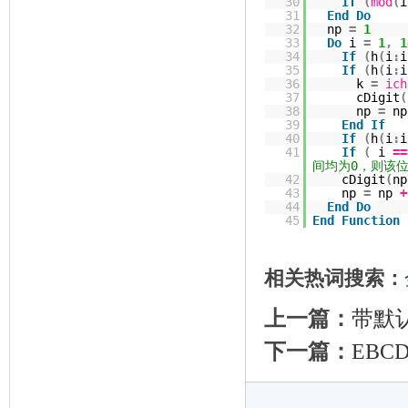
30
If
(
mod
(
i
31
End
Do
32
np
=
1
33
Do
i
=
1
,
1
34
If
(
h
(
i
:
i
35
If
(
h
(
i
:
i
36
k
=
ich
37
cDigit
(
38
np
=
n
39
End
If
40
If
(
h
(
i
:
i
41
If
(
i
==
间均为0，则该
42
cDigit
(
np
43
np
=
np
+
44
End
Do
45
End
Function
相关热词搜索：
上一篇：
带默
下一篇：
EBC