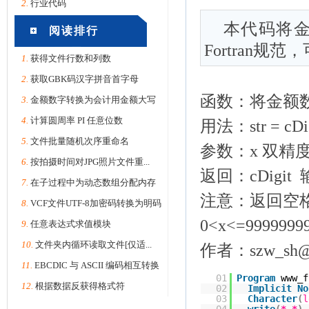
2.
行业代码
本代码将
阅读排行
Fortran规
1.
获得文件行数和列数
2.
获取GBK码汉字拼音首字母
函数：将金额
3.
金额数字转换为会计用金额大写
4.
计算圆周率 PI 任意位数
用法：str = cDig
5.
文件批量随机次序重命名
参数：x 双精
6.
按拍摄时间对JPG照片文件重...
返回：cDig
7.
在子过程中为动态数组分配内存
注意：返回空
8.
VCF文件UTF-8加密码转换为明码
0<x<=99999999
9.
任意表达式求值模块
10.
文件夹内循环读取文件[仅适...
作者：szw_sh@
11.
EBCDIC 与 ASCII 编码相互转换
01
Program
www_f
12.
根据数据反获得格式符
02
Implicit
No
03
Character
(
l