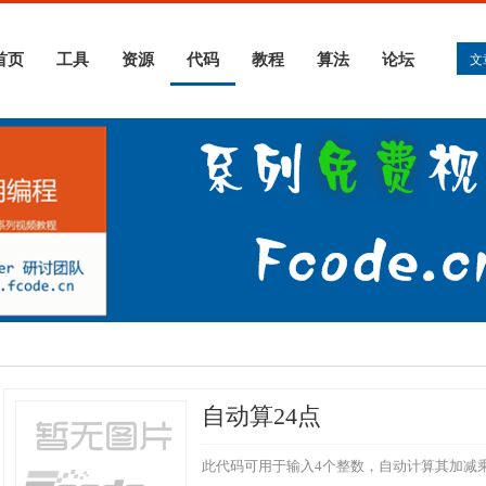
首页
工具
资源
代码
教程
算法
论坛
文
自动算24点
此代码可用于输入4个整数，自动计算其加减乘