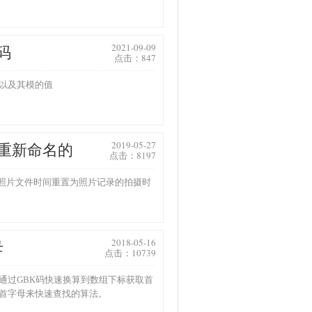
2021-09-09
码
点击：847
以及其模的值
2019-05-27
件重新命名的
点击：8197
 照片文件时间重置为照片记录的拍摄时
2018-05-16
母
点击：10739
通过GBK码快速换算到数组下标获取首
首字母来快速查找的算法。