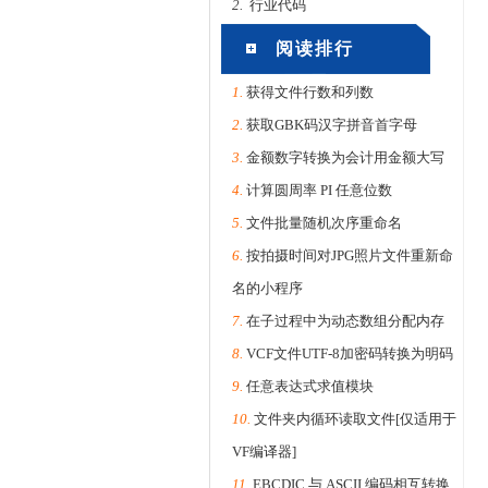
2.
行业代码
阅读排行
1.
获得文件行数和列数
2.
获取GBK码汉字拼音首字母
3.
金额数字转换为会计用金额大写
4.
计算圆周率 PI 任意位数
5.
文件批量随机次序重命名
6.
按拍摄时间对JPG照片文件重新命
名的小程序
7.
在子过程中为动态数组分配内存
8.
VCF文件UTF-8加密码转换为明码
9.
任意表达式求值模块
10.
文件夹内循环读取文件[仅适用于
VF编译器]
11.
EBCDIC 与 ASCII 编码相互转换