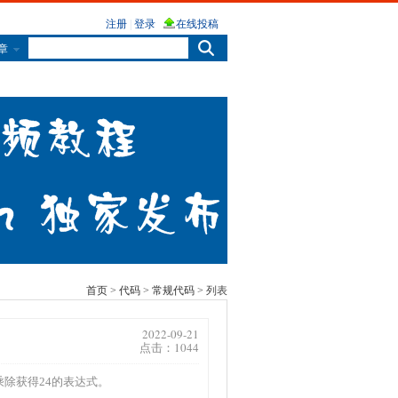
章
首页
>
代码
>
常规代码
> 列表
2022-09-21
点击：1044
除获得24的表达式。