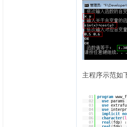
主程序示范如
01
program
www_f
02
use
params
03
use
extrafu
04
use
interpr
05
implicit
no
06
character
(
l
07
real
(
fdp
)
:
08
real
(
fdp
)
,