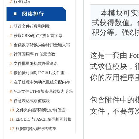
2.
行业代码
本模块可实
阅读排行
式获得数值。
1.
获得文件行数和列数
积分等。强烈
2.
获取GBK码汉字拼音首字母
3.
金额数字转换为会计用金额大写
这是一套由 Fortr
4.
计算圆周率 PI 任意位数
5.
文件批量随机次序重命名
式求值模块，
6.
按拍摄时间对JPG照片文件重...
你的应用程序
7.
在子过程中为动态数组分配内存
8.
VCF文件UTF-8加密码转换为明码
包含附件中的
9.
任意表达式求值模块
文件，不要每
10.
文件夹内循环读取文件[仅适...
11.
EBCDIC 与 ASCII 编码相互转换
12.
根据数据反获得格式符