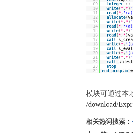
09
integer
::
10
write
(
*
,
*
)
11
read
(
*
,
'(a)
12
allocate
(
va
13
write
(
*
,
*
)
14
read
(
*
,
'(a)
15
write
(
*
,
*
)
16
read
(
*
,
*
)
va
17
call
s_crea
18
write
(
*
,
'(a
19
call
s_eval
20
write
(
*
,
'(a
21
write
(
*
,
*
)
22
call
s_dest
23
stop
24
end
program
w
模块可通过本
/download/Expre
相关热词搜索：