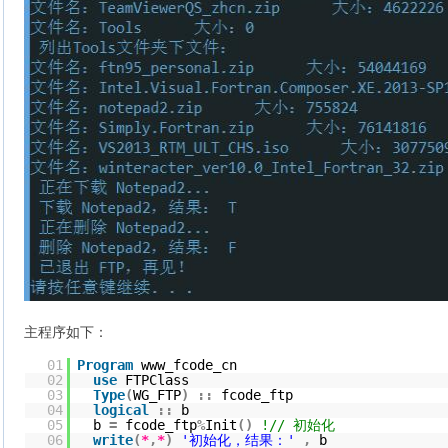
主程序如下：
01
Program
www_fcode_cn
02
use
FTPClass
03
Type
(
WG_FTP
)
::
fcode_ftp
04
logical
::
b
05
b
=
fcode_ftp
%
Init
(
)
!// 初始化
06
write
(
*
,
*
)
'初始化，结果：'
,
b