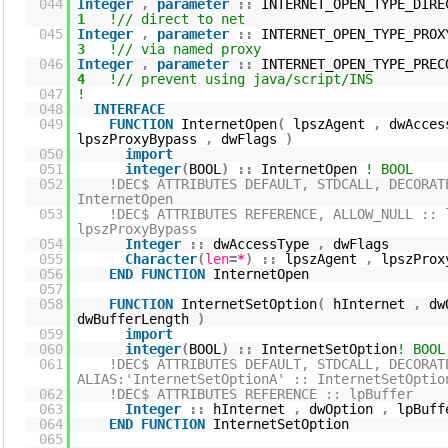
044
Integer
,
parameter
::
INTERNET_OPE
1
!// direct to net
045
Integer
,
parameter
::
INTERNET_OP
3
!// via named proxy
046
Integer
,
parameter
::
INTERNET_OPEN_TYPE_PRE
4
!// prevent using java/script/INS
047
!
048
INTERFACE
049
FUNCTION
InternetOpen
(
lpszAgent
,
dwAcce
lpszProxyBypass
,
dwFlags
)
050
import
051
integer
(
BOOL
)
::
InternetOpen
! BOOL
052
!DEC$ ATTRIBUTES DEFAULT, STDCALL, DECORAT
InternetOpen
053
!DEC$ ATTRIBUTES REFERENCE, ALLOW_NULL :: 
lpszProxyBypass
054
Integer
::
dwAccessType
,
dwFlags
055
Character
(
len
=
*
)
::
lpszAgent
,
lpszPro
056
END
FUNCTION
InternetOpen
057
058
FUNCTION
InternetSetOption
(
hInternet
,
dw
dwBufferLength
)
059
import
060
integer
(
BOOL
)
::
InternetSetOption
! BOOL
061
!DEC$ ATTRIBUTES DEFAULT, STDCALL, DECORAT
ALIAS:'InternetSetOptionA' :: InternetSetOptio
062
!DEC$ ATTRIBUTES REFERENCE :: lpBuffer
063
Integer
::
hInternet
,
dwOption
,
lpBuf
064
END
FUNCTION
InternetSetOption
065