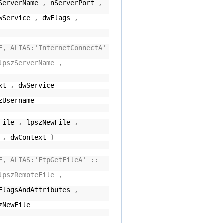
ServerName
,
nServerPort
,
wService
,
dwFlags
,
E, ALIAS:'InternetConnectA'
lpszServerName ,
ext
,
dwService
zUsername
eFile
,
lpszNewFile
,
s
,
dwContext
)
E, ALIAS:'FtpGetFileA' ::
lpszRemoteFile ,
FlagsAndAttributes
,
zNewFile