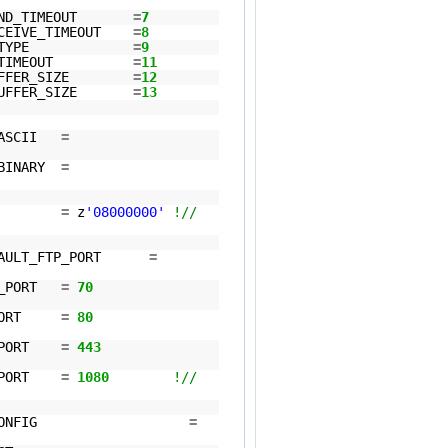
A_SEND_TIMEOUT
=
7
RECEIVE_TIMEOUT
=
8
_HANDLE_TYPE
=
9
ISTEN_TIMEOUT
=
11
AD_BUFFER_SIZE
=
12
TE_BUFFER_SIZE
=
13
R_ASCII
=
R_BINARY
=
ASSIVE
=
z
'08000000'
!//
DEFAULT_FTP_PORT
=
ER_PORT
=
70
TP_PORT
=
80
PS_PORT
=
443
KS_PORT
=
1080
!//
_TYPE_PRECONFIG
=