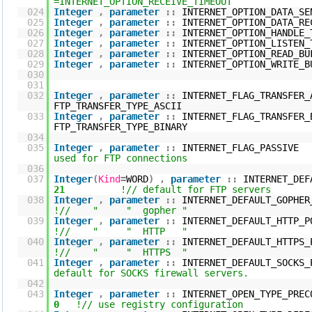
=INTERNET_OPTION_RECEIVE_TIMEOUT
024
Integer
,
parameter
::
INTERNET_OPTION_DAT
025
Integer
,
parameter
::
INTERNET_OPTION_DATA_
026
Integer
,
parameter
::
INTERNET_OPTION
027
Integer
,
parameter
::
INTERNET_OPTION_L
028
Integer
,
parameter
::
INTERNET_OPTION_RE
029
Integer
,
parameter
::
INTERNET_OPTION_WRI
030
031
032
Integer
,
parameter
::
INTERNET_FLAG_TRANSFE
FTP_TRANSFER_TYPE_ASCII
033
Integer
,
parameter
::
INTERNET_FLAG_TRANSFE
FTP_TRANSFER_TYPE_BINARY
034
035
Integer
,
parameter
::
INTERNET_FLAG_P
used for FTP connections
036
037
Integer
(
Kind
=
WORD
)
,
parameter
::
INTERNET_
21
!// default for FTP servers
038
Integer
,
parameter
::
INTERNET_DEFAULT_GOPH
!// " " gopher "
039
Integer
,
parameter
::
INTERNET_DEFAULT_HT
!// " " HTTP "
040
Integer
,
parameter
::
INTERNET_DEFAULT_HTT
!// " " HTTPS "
041
Integer
,
parameter
::
INTERNET_DEFAULT_SOC
default for SOCKS firewall servers.
042
043
Integer
,
parameter
::
INTERNET_OPEN
0
!// use registry configuration