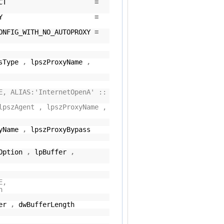
N_TYPE_DIRECT
=
EN_TYPE_PROXY
=
CONFIG_WITH_NO_AUTOPROXY
=
ssType
,
lpszProxyName
,
E, ALIAS:'InternetOpenA' ::
lpszAgent , lpszProxyName ,
xyName
,
lpszProxyBypass
Option
,
lpBuffer
,
E,
n
fer
,
dwBufferLength