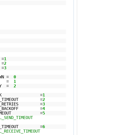
P
=
1
R
=
2
P
=
3
OWN
=
0
CII
=
1
ARY
=
2
N_CALLBACK
=
1
NNECT_TIMEOUT
=
2
NNECT_RETRIES
=
3
NNECT_BACKOFF
=
4
SEND_TIMEOUT
=
5
ROL_SEND_TIMEOUT
CEIVE_TIMEOUT
=
6
L_RECEIVE_TIMEOUT