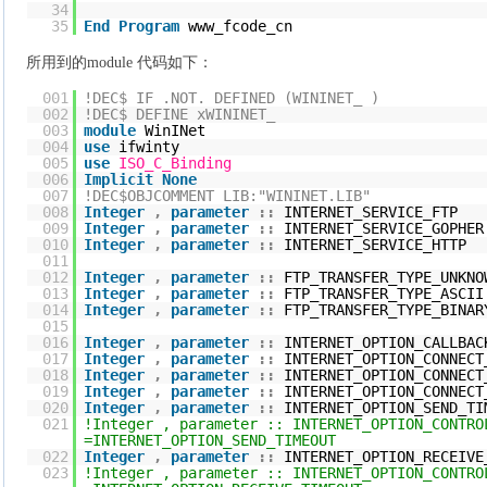
34
35
End
Program
www_fcode_cn
所用到的module 代码如下：
001
!DEC$ IF .NOT. DEFINED (WININET_ )
002
!DEC$ DEFINE xWININET_
003
module
WinINet
004
use
ifwinty
005
use
ISO_C_Binding
006
Implicit
None
007
!DEC$OBJCOMMENT LIB:"WININET.LIB"
008
Integer
,
parameter
::
INTERNET_SERVICE_FT
009
Integer
,
parameter
::
INTERNET_SERVICE_GOPHE
010
Integer
,
parameter
::
INTERNET_SERVICE_HTT
011
012
Integer
,
parameter
::
FTP_TRANSFER_TYPE_UNKN
013
Integer
,
parameter
::
FTP_TRANSFER_TYPE_AS
014
Integer
,
parameter
::
FTP_TRANSFER_TYPE_BIN
015
016
Integer
,
parameter
::
INTERNET_OPTIO
017
Integer
,
parameter
::
INTERNET_OPTION_CO
018
Integer
,
parameter
::
INTERNET_OPTION_CO
019
Integer
,
parameter
::
INTERNET_OPTION_CO
020
Integer
,
parameter
::
INTERNET_OPTION_
021
!Integer , parameter :: INTERNET_OPTION_CONT
=INTERNET_OPTION_SEND_TIMEOUT
022
Integer
,
parameter
::
INTERNET_OPTION_RE
023
!Integer , parameter :: INTERNET_OPTION_CONTRO