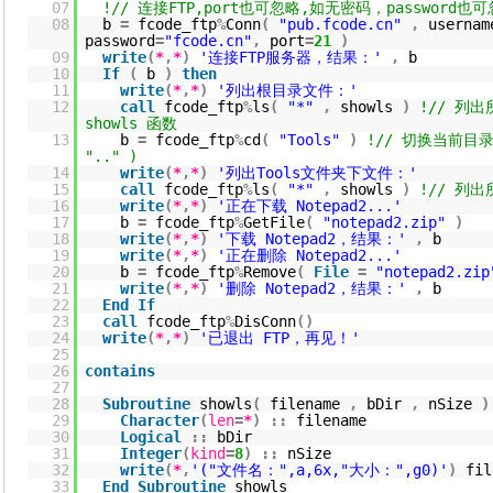
07
!// 连接FTP,port也可忽略,如无密码，password也
08
b
=
fcode_ftp
%
Conn
(
"pub.fcode.cn"
,
userna
password
=
"fcode.cn"
,
port
=
21
)
09
write
(
*
,
*
)
'连接FTP服务器，结果：'
,
b
10
If
(
b
)
then
11
write
(
*
,
*
)
'列出根目录文件：'
12
call
fcode_ftp
%
ls
(
"*"
,
showls
)
!// 列
showls 函数
13
b
=
fcode_ftp
%
cd
(
"Tools"
)
!// 切换当前目录
".." )
14
write
(
*
,
*
)
'列出Tools文件夹下文件：'
15
call
fcode_ftp
%
ls
(
"*"
,
showls
)
!// 列出
16
write
(
*
,
*
)
'正在下载 Notepad2...'
17
b
=
fcode_ftp
%
GetFile
(
"notepad2.zip"
)
18
write
(
*
,
*
)
'下载 Notepad2，结果：'
,
b
19
write
(
*
,
*
)
'正在删除 Notepad2...'
20
b
=
fcode_ftp
%
Remove
(
File
=
"notepad2.zip
21
write
(
*
,
*
)
'删除 Notepad2，结果：'
,
b
22
End
If
23
call
fcode_ftp
%
DisConn
(
)
24
write
(
*
,
*
)
'已退出 FTP，再见！'
25
26
contains
27
28
Subroutine
showls
(
filename
,
bDir
,
nSize
)
29
Character
(
len
=
*
)
::
filename
30
Logical
::
bDir
31
Integer
(
kind
=
8
)
::
nSize
32
write
(
*
,
'("文件名：",a,6x,"大小：",g0)'
)
fi
33
End
Subroutine
showls