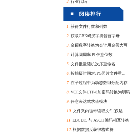
2.
行业代码
阅读排行
1.
获得文件行数和列数
2.
获取GBK码汉字拼音首字母
3.
金额数字转换为会计用金额大写
4.
计算圆周率 PI 任意位数
5.
文件批量随机次序重命名
6.
按拍摄时间对JPG照片文件重...
7.
在子过程中为动态数组分配内存
8.
VCF文件UTF-8加密码转换为明码
9.
任意表达式求值模块
10.
文件夹内循环读取文件[仅适...
11.
EBCDIC 与 ASCII 编码相互转换
12.
根据数据反获得格式符