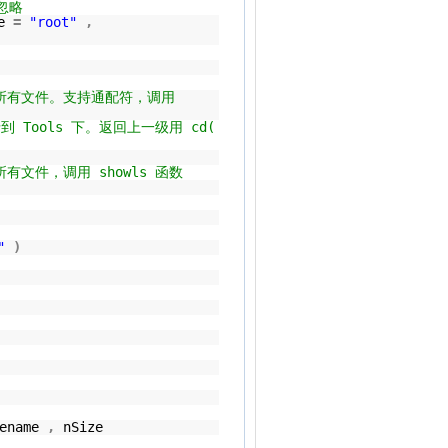
可忽略
me
=
"root"
,
出所有文件。支持通配符，调用
到 Tools 下。返回上一级用 cd(
所有文件，调用 showls 函数
"
)
lename
,
nSize