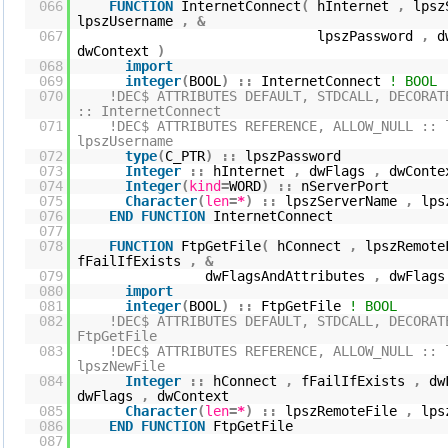
066
FUNCTION
InternetConnect
(
hInternet
,
lpsz
lpszUsername
,
&
067
lpszPassword
,
d
dwContext
)
068
import
069
integer
(
BOOL
)
::
InternetConnect
! BOOL
070
!DEC$ ATTRIBUTES DEFAULT, STDCALL, DECORAT
:: InternetConnect
071
!DEC$ ATTRIBUTES REFERENCE, ALLOW_NULL :: 
lpszUsername
072
type
(
C_PTR
)
::
lpszPassword
073
Integer
::
hInternet
,
dwFlags
,
dwCont
074
Integer
(
kind
=
WORD
)
::
nServerPort
075
Character
(
len
=
*
)
::
lpszServerName
,
lps
076
END
FUNCTION
InternetConnect
077
078
FUNCTION
FtpGetFile
(
hConnect
,
lpszRemot
fFailIfExists
,
&
079
dwFlagsAndAttributes
,
dwFlag
080
import
081
integer
(
BOOL
)
::
FtpGetFile
! BOOL
082
!DEC$ ATTRIBUTES DEFAULT, STDCALL, DECORAT
FtpGetFile
083
!DEC$ ATTRIBUTES REFERENCE, ALLOW_NULL :: 
lpszNewFile
084
Integer
::
hConnect
,
fFailIfExists
,
dw
dwFlags
,
dwContext
085
Character
(
len
=
*
)
::
lpszRemoteFile
,
lps
086
END
FUNCTION
FtpGetFile
087