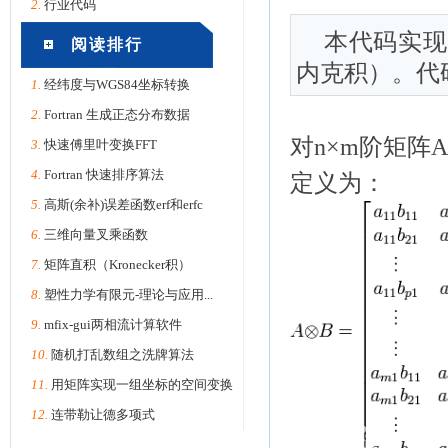
2.
行业代码
本代码实现了
阅读排行
内克积）。代
1.
经纬度与WGS84坐标转换
2.
Fortran 生成正态分布数据
对n×m阶矩阵A
3.
快速傅里叶变换FFT
4.
Fortran 快速排序算法
定义为：
5.
高斯(余补)误差函数erf和erfc
6.
三维向量叉乘函数
7.
矩阵直积（Kronecker积）
8.
塑性力学有限元-理论与应用...
9.
mfix-gui两相流计算软件
10.
随机打乱数组之洗牌算法
11.
用矩阵实现一组坐标的空间变换
12.
连带勒让德多项式