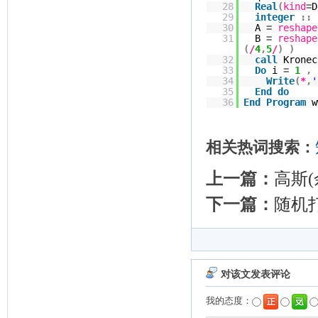
28
Real
(
kind
=
D
29
integer
::
30
A
=
reshape
31
B
=
reshape
(
/
4
,
5
/
)
)
32
call
Kronec
33
Do
i
=
1
,
34
Write
(
*
,
'
35
End
do
36
End
Program
w
相关热词搜索：
上一篇：
高斯(
下一篇：
随机