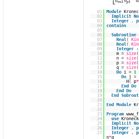
01
Module
Kronec
02
Implicit
No
03
Integer
,
p
04
contains
05
06
Subroutine
07
Real
(
Kin
08
Real
(
Kin
09
Integer
:
10
m
=
size
(
11
n
=
size
(
12
p
=
size
(
13
q
=
size
(
14
Do
i
=
1
15
Do
j
=
16
H
(
p
*
17
End
Do
18
End
Do
19
End
Subrout
20
21
End
Module
Kr
22
23
Program
www_f
24
use
Kroneck
25
Implicit
No
26
Integer
,
p
27
Integer
,
p
n
*
q